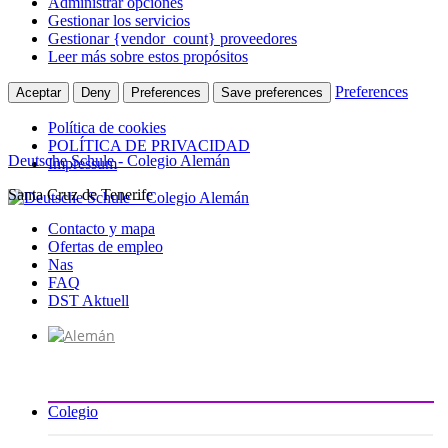
Administrar opciones
Gestionar los servicios
Gestionar {vendor_count} proveedores
Leer más sobre estos propósitos
Preferences
Aceptar
Deny
Preferences
Save preferences
Política de cookies
POLÍTICA DE PRIVACIDAD
Deutsche Schule - Colegio Alemán
Impressum
Santa Cruz de Tenerife
Ir
al
Contacto y mapa
contenido
Ofertas de empleo
Nas
FAQ
DST Aktuell
Colegio