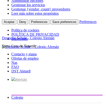
Administrar opciones
Gestionar los servicios
Gestionar {vendor_count} proveedores
Leer más sobre estos propósitos
Preferences
Aceptar
Deny
Preferences
Save preferences
Política de cookies
POLÍTICA DE PRIVACIDAD
Deutsche Schule - Colegio Alemán
Impressum
Santa Cruz de Tenerife
Ir
al
Contacto y mapa
contenido
Ofertas de empleo
Nas
FAQ
DST Aktuell
Colegio