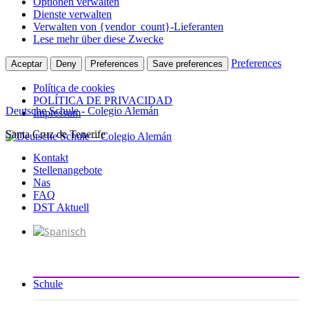
Optionen verwalten
Dienste verwalten
Verwalten von {vendor_count}-Lieferanten
Lese mehr über diese Zwecke
Preferences
Aceptar
Deny
Preferences
Save preferences
Política de cookies
POLÍTICA DE PRIVACIDAD
Deutsche Schule - Colegio Alemán
Impressum
Santa Cruz de Tenerife
Zum
Inhalt
Kontakt
springen
Stellenangebote
Nas
FAQ
DST Aktuell
Schule