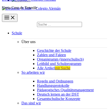
Santa Cruz de Tenerife
Suchen
nach:
Suchen
Schule
Über uns
Geschichte der Schule
Zahlen und Fakten
Organigramm (innerschulisch)
Leitbild und Schulprogramm
Alle Artikel
mit Suche
So arbeiten wir
Regeln und Ordnungen
Handlungsprotokolle
Pädagogisches Qualitätsmanagement
Deutsch lernen an der DST
Gesamtschulische Konzepte
Das sind wir