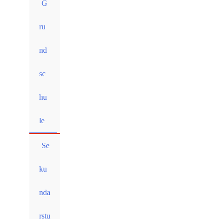
G
ru
nd
sc
hu
le
Se
ku
nda
rstu