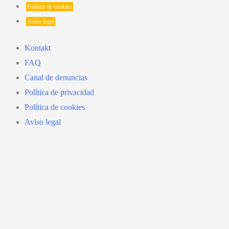
Política de cookies
Aviso legal
Kontakt
FAQ
Canal de denuncias
Política de privacidad
Política de cookies
Aviso legal
Nach
oben
scrollen