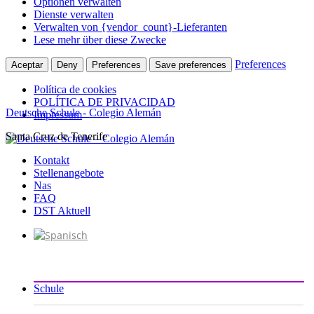
Optionen verwalten
Dienste verwalten
Verwalten von {vendor_count}-Lieferanten
Lese mehr über diese Zwecke
Preferences
Aceptar
Deny
Preferences
Save preferences
Política de cookies
POLÍTICA DE PRIVACIDAD
Deutsche Schule - Colegio Alemán
Impressum
Santa Cruz de Tenerife
Zum
Inhalt
Kontakt
springen
Stellenangebote
Nas
FAQ
DST Aktuell
Schule