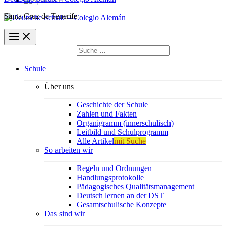
Santa Cruz de Tenerife
Suchen
nach:
Suchen
Schule
Über uns
Geschichte der Schule
Zahlen und Fakten
Organigramm (innerschulisch)
Leitbild und Schulprogramm
Alle Artikel
mit Suche
So arbeiten wir
Regeln und Ordnungen
Handlungsprotokolle
Pädagogisches Qualitätsmanagement
Deutsch lernen an der DST
Gesamtschulische Konzepte
Das sind wir