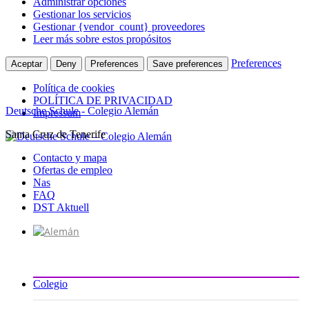
Administrar opciones
Gestionar los servicios
Gestionar {vendor_count} proveedores
Leer más sobre estos propósitos
Preferences
Aceptar
Deny
Preferences
Save preferences
Política de cookies
POLÍTICA DE PRIVACIDAD
Deutsche Schule - Colegio Alemán
Impressum
Santa Cruz de Tenerife
Ir
al
Contacto y mapa
contenido
Ofertas de empleo
Nas
FAQ
DST Aktuell
Colegio