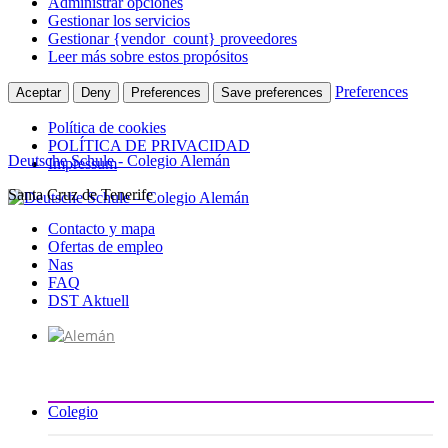
Administrar opciones
Gestionar los servicios
Gestionar {vendor_count} proveedores
Leer más sobre estos propósitos
Preferences
Aceptar
Deny
Preferences
Save preferences
Política de cookies
POLÍTICA DE PRIVACIDAD
Deutsche Schule - Colegio Alemán
Impressum
Santa Cruz de Tenerife
Ir
al
Contacto y mapa
contenido
Ofertas de empleo
Nas
FAQ
DST Aktuell
Colegio