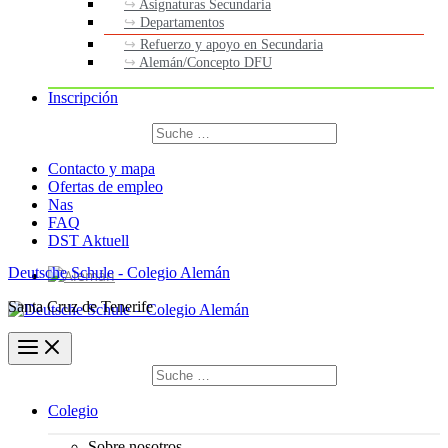
Asignaturas Secundaria
Departamentos
Refuerzo y apoyo en Secundaria
Alemán/Concepto DFU
Inscripción
Buscar
por:
Buscar
Contacto y mapa
Ofertas de empleo
Nas
FAQ
DST Aktuell
Deutsche Schule - Colegio Alemán
Santa Cruz de Tenerife
Buscar
por:
Buscar
Colegio
Sobre nosotros