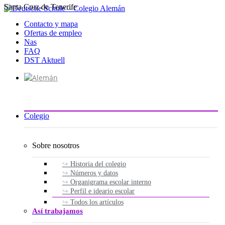
Santa Cruz de Tenerife
Ir
al
Contacto y mapa
contenido
Ofertas de empleo
Nas
FAQ
DST Aktuell
Colegio
Sobre nosotros
Historia del colegio
Números y datos
Organigrama escolar interno
Perfil e ideario escolar
Todos los artículos
Así trabajamos