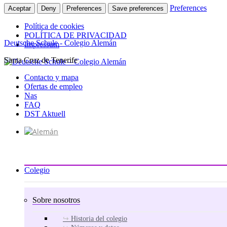
Preferences
Aceptar
Deny
Preferences
Save preferences
Política de cookies
POLÍTICA DE PRIVACIDAD
Deutsche Schule - Colegio Alemán
Impressum
Santa Cruz de Tenerife
Ir
al
Contacto y mapa
contenido
Ofertas de empleo
Nas
FAQ
DST Aktuell
Colegio
Sobre nosotros
Historia del colegio