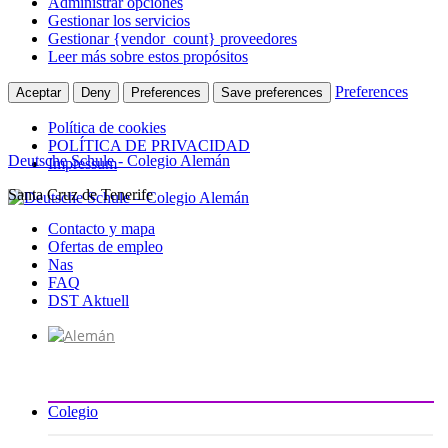
Administrar opciones
Gestionar los servicios
Gestionar {vendor_count} proveedores
Leer más sobre estos propósitos
Preferences
Aceptar
Deny
Preferences
Save preferences
Política de cookies
POLÍTICA DE PRIVACIDAD
Deutsche Schule - Colegio Alemán
Impressum
Santa Cruz de Tenerife
Ir
al
Contacto y mapa
contenido
Ofertas de empleo
Nas
FAQ
DST Aktuell
Colegio