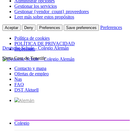
Administrar opciones
Gestionar los servicios
Gestionar {vendor_count} proveedores
Leer más sobre estos propósitos
Preferences
Aceptar
Deny
Preferences
Save preferences
Política de cookies
POLÍTICA DE PRIVACIDAD
Deutsche Schule - Colegio Alemán
Impressum
Santa Cruz de Tenerife
Ir
al
Contacto y mapa
contenido
Ofertas de empleo
Nas
FAQ
DST Aktuell
Colegio