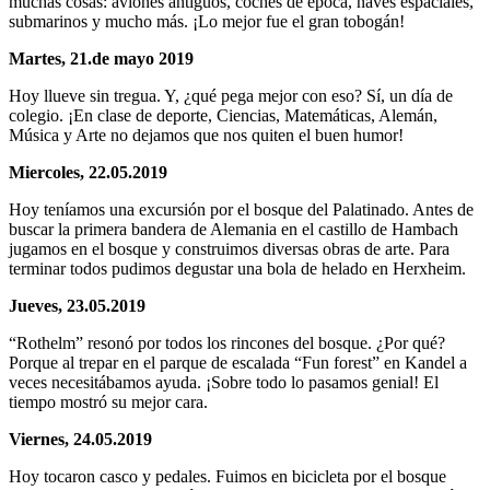
muchas cosas: aviones antiguos, coches de época, naves espaciales,
submarinos y mucho más. ¡Lo mejor fue el gran tobogán!
Martes, 21.de mayo 2019
Hoy llueve sin tregua. Y, ¿qué pega mejor con eso? Sí, un día de
colegio. ¡En clase de deporte, Ciencias, Matemáticas, Alemán,
Música y Arte no dejamos que nos quiten el buen humor!
Miercoles, 22.05.2019
Hoy teníamos una excursión por el bosque del Palatinado. Antes de
buscar la primera bandera de Alemania en el castillo de Hambach
jugamos en el bosque y construimos diversas obras de arte. Para
terminar todos pudimos degustar una bola de helado en Herxheim.
Jueves, 23.05.2019
“Rothelm” resonó por todos los rincones del bosque. ¿Por qué?
Porque al trepar en el parque de escalada “Fun forest” en Kandel a
veces necesitábamos ayuda. ¡Sobre todo lo pasamos genial! El
tiempo mostró su mejor cara.
Viernes, 24.05.2019
Hoy tocaron casco y pedales. Fuimos en bicicleta por el bosque