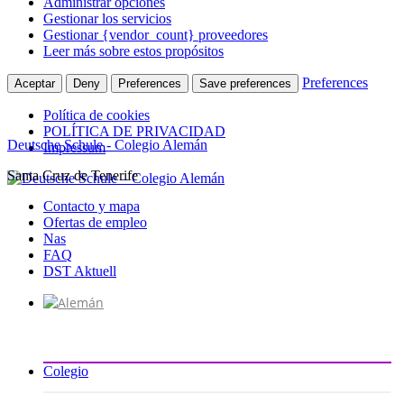
Administrar opciones
Gestionar los servicios
Gestionar {vendor_count} proveedores
Leer más sobre estos propósitos
Preferences
Aceptar
Deny
Preferences
Save preferences
Política de cookies
POLÍTICA DE PRIVACIDAD
Deutsche Schule - Colegio Alemán
Impressum
Santa Cruz de Tenerife
Ir
al
Contacto y mapa
contenido
Ofertas de empleo
Nas
FAQ
DST Aktuell
Colegio