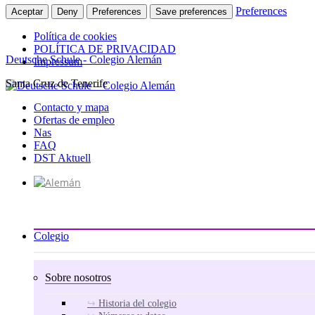
Preferences
Aceptar
Deny
Preferences
Save preferences
Política de cookies
POLÍTICA DE PRIVACIDAD
Deutsche Schule - Colegio Alemán
Impressum
Santa Cruz de Tenerife
Ir
al
Contacto y mapa
contenido
Ofertas de empleo
Nas
FAQ
DST Aktuell
Colegio
Sobre nosotros
Historia del colegio