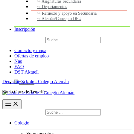
Asignaturas Secundaria
Departamentos
Refuerzo y apoyo en Secundaria
Alemán/Concepto DFU
Inscripción
Buscar
por:
Buscar
Contacto y mapa
Ofertas de empleo
Nas
FAQ
DST Aktuell
Deutsche Schule - Colegio Alemán
Santa Cruz de Tenerife
Buscar
por:
Buscar
Colegio
Sobre nosotros