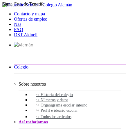
Santa Cruz de Tenerife
Ir
al
Contacto y mapa
contenido
Ofertas de empleo
Nas
FAQ
DST Aktuell
Colegio
Sobre nosotros
Historia del colegio
Números y datos
Organigrama escolar interno
Perfil e ideario escolar
Todos los artículos
Así trabajamos