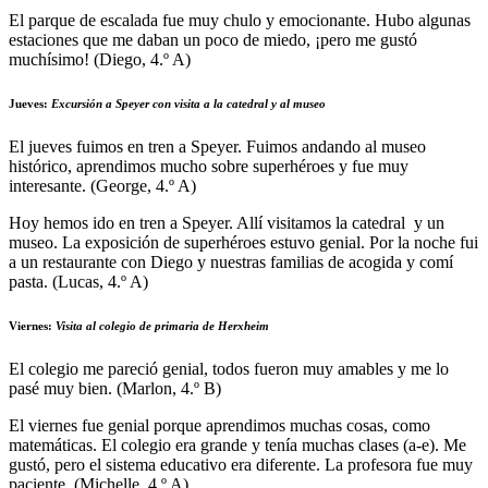
El parque de escalada fue muy chulo y emocionante. Hubo algunas
estaciones que me daban un poco de miedo, ¡pero me gustó
muchísimo! (Diego, 4.º A)
Jueves
:
Excursión a Speyer con visita a la catedral y al museo
El jueves fuimos en tren a Speyer. Fuimos andando al museo
histórico, aprendimos mucho sobre superhéroes y fue muy
interesante. (George, 4.º A)
Hoy hemos ido en tren a Speyer. Allí visitamos la catedral y un
museo. La exposición de superhéroes estuvo genial. Por la noche fui
a un restaurante con Diego y nuestras familias de acogida y comí
pasta. (Lucas, 4.º A)
Viernes
:
Visita al colegio de primaria de Herxheim
El colegio me pareció genial, todos fueron muy amables y me lo
pasé muy bien. (Marlon, 4.º B)
El viernes fue genial porque aprendimos muchas cosas, como
matemáticas. El colegio era grande y tenía muchas clases (a-e). Me
gustó, pero el sistema educativo era diferente. La profesora fue muy
paciente. (Michelle, 4.º A)