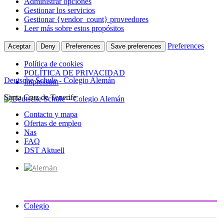
Administrar opciones
Gestionar los servicios
Gestionar {vendor_count} proveedores
Leer más sobre estos propósitos
Preferences
Aceptar
Deny
Preferences
Save preferences
Política de cookies
POLÍTICA DE PRIVACIDAD
Deutsche Schule - Colegio Alemán
Impressum
Santa Cruz de Tenerife
Ir
al
Contacto y mapa
contenido
Ofertas de empleo
Nas
FAQ
DST Aktuell
Colegio