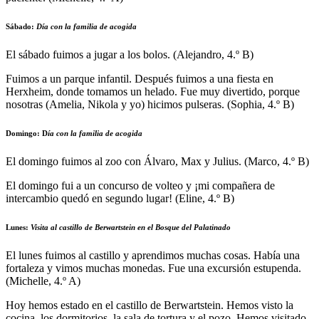
Sábado
:
Día con la familia de acogida
El sábado fuimos a jugar a los bolos. (Alejandro, 4.º B)
Fuimos a un parque infantil. Después fuimos a una fiesta en
Herxheim, donde tomamos un helado. Fue muy divertido, porque
nosotras (Amelia, Nikola y yo) hicimos pulseras. (Sophia, 4.º B)
Domingo
: D
ía con la familia de acogida
El domingo fuimos al zoo con Álvaro, Max y Julius. (Marco, 4.º B)
El domingo fui a un concurso de volteo y ¡mi compañera de
intercambio quedó en segundo lugar! (Eline, 4.º B)
Lunes
:
Visita al castillo de Berwartstein en el Bosque del Palatinado
El lunes fuimos al castillo y aprendimos muchas cosas. Había una
fortaleza y vimos muchas monedas. Fue una excursión estupenda.
(Michelle, 4.º A)
Hoy hemos estado en el castillo de Berwartstein. Hemos visto la
cocina, los dormitorios, la sala de tortura y el pozo. Hemos visitado