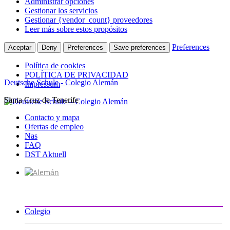
Administrar opciones
Gestionar los servicios
Gestionar {vendor_count} proveedores
Leer más sobre estos propósitos
Preferences
Aceptar
Deny
Preferences
Save preferences
Política de cookies
POLÍTICA DE PRIVACIDAD
Deutsche Schule - Colegio Alemán
Impressum
Santa Cruz de Tenerife
Ir
al
Contacto y mapa
contenido
Ofertas de empleo
Nas
FAQ
DST Aktuell
Colegio