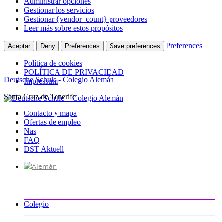
Administrar opciones
Gestionar los servicios
Gestionar {vendor_count} proveedores
Leer más sobre estos propósitos
Preferences
Aceptar
Deny
Preferences
Save preferences
Política de cookies
POLÍTICA DE PRIVACIDAD
Deutsche Schule - Colegio Alemán
Impressum
Santa Cruz de Tenerife
Ir
al
Contacto y mapa
contenido
Ofertas de empleo
Nas
FAQ
DST Aktuell
Colegio