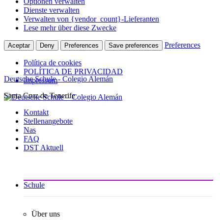
Optionen verwalten
Dienste verwalten
Verwalten von {vendor_count}-Lieferanten
Lese mehr über diese Zwecke
Preferences
Aceptar
Deny
Preferences
Save preferences
Política de cookies
POLÍTICA DE PRIVACIDAD
Deutsche Schule - Colegio Alemán
Impressum
Santa Cruz de Tenerife
Zum
Inhalt
Kontakt
springen
Stellenangebote
Nas
FAQ
DST Aktuell
Schule
Über uns