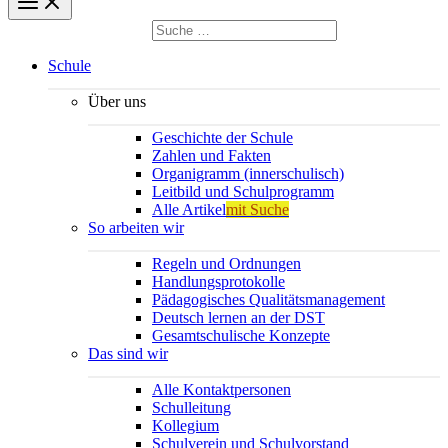
Suchen
nach:
Suchen
Schule
Über uns
Geschichte der Schule
Zahlen und Fakten
Organigramm (innerschulisch)
Leitbild und Schulprogramm
Alle Artikel
mit Suche
So arbeiten wir
Regeln und Ordnungen
Handlungsprotokolle
Pädagogisches Qualitätsmanagement
Deutsch lernen an der DST
Gesamtschulische Konzepte
Das sind wir
Alle Kontaktpersonen
Schulleitung
Kollegium
Schulverein und Schulvorstand