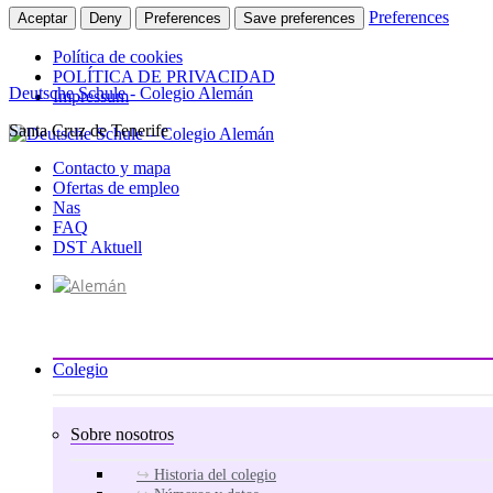
Preferences
Aceptar
Deny
Preferences
Save preferences
Política de cookies
POLÍTICA DE PRIVACIDAD
Deutsche Schule - Colegio Alemán
Impressum
Santa Cruz de Tenerife
Ir
al
Contacto y mapa
contenido
Ofertas de empleo
Nas
FAQ
DST Aktuell
Colegio
Sobre nosotros
Historia del colegio