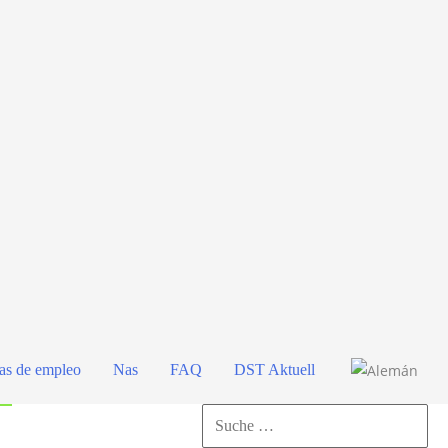
as de empleo
Nas
FAQ
DST Aktuell
Buscar
por: