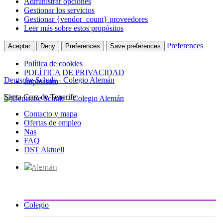
Administrar opciones
Gestionar los servicios
Gestionar {vendor_count} proveedores
Leer más sobre estos propósitos
Preferences
Aceptar
Deny
Preferences
Save preferences
Política de cookies
POLÍTICA DE PRIVACIDAD
Deutsche Schule - Colegio Alemán
Impressum
Santa Cruz de Tenerife
Ir
al
Contacto y mapa
contenido
Ofertas de empleo
Nas
FAQ
DST Aktuell
Colegio