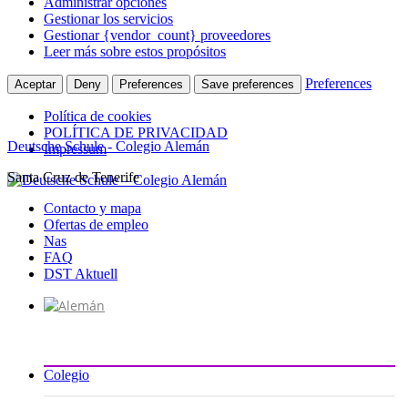
Administrar opciones
Gestionar los servicios
Gestionar {vendor_count} proveedores
Leer más sobre estos propósitos
Preferences
Aceptar
Deny
Preferences
Save preferences
Política de cookies
POLÍTICA DE PRIVACIDAD
Deutsche Schule - Colegio Alemán
Impressum
Santa Cruz de Tenerife
Ir
al
Contacto y mapa
contenido
Ofertas de empleo
Nas
FAQ
DST Aktuell
Colegio