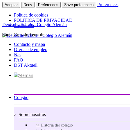
Preferences
Aceptar
Deny
Preferences
Save preferences
Política de cookies
POLÍTICA DE PRIVACIDAD
Deutsche Schule - Colegio Alemán
Impressum
Santa Cruz de Tenerife
Ir
al
Contacto y mapa
contenido
Ofertas de empleo
Nas
FAQ
DST Aktuell
Colegio
Sobre nosotros
Historia del colegio