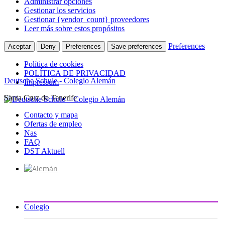
Administrar opciones
Gestionar los servicios
Gestionar {vendor_count} proveedores
Leer más sobre estos propósitos
Preferences
Aceptar
Deny
Preferences
Save preferences
Política de cookies
POLÍTICA DE PRIVACIDAD
Deutsche Schule - Colegio Alemán
Impressum
Santa Cruz de Tenerife
Ir
al
Contacto y mapa
contenido
Ofertas de empleo
Nas
FAQ
DST Aktuell
Colegio