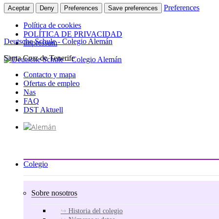
Preferences
Aceptar
Deny
Preferences
Save preferences
Política de cookies
POLÍTICA DE PRIVACIDAD
Deutsche Schule - Colegio Alemán
Impressum
Santa Cruz de Tenerife
Ir
al
Contacto y mapa
contenido
Ofertas de empleo
Nas
FAQ
DST Aktuell
Colegio
Sobre nosotros
Historia del colegio