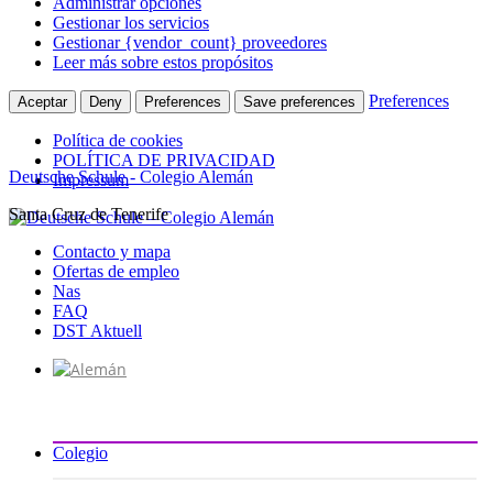
Administrar opciones
Gestionar los servicios
Gestionar {vendor_count} proveedores
Leer más sobre estos propósitos
Preferences
Aceptar
Deny
Preferences
Save preferences
Política de cookies
POLÍTICA DE PRIVACIDAD
Deutsche Schule - Colegio Alemán
Impressum
Santa Cruz de Tenerife
Ir
al
Contacto y mapa
contenido
Ofertas de empleo
Nas
FAQ
DST Aktuell
Colegio