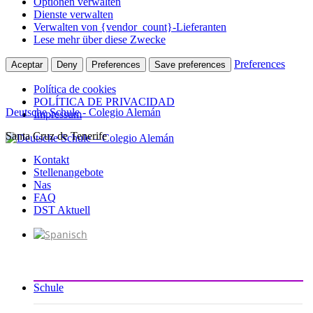
Optionen verwalten
Dienste verwalten
Verwalten von {vendor_count}-Lieferanten
Lese mehr über diese Zwecke
Preferences
Aceptar
Deny
Preferences
Save preferences
Política de cookies
POLÍTICA DE PRIVACIDAD
Deutsche Schule - Colegio Alemán
Impressum
Santa Cruz de Tenerife
Zum
Inhalt
Kontakt
springen
Stellenangebote
Nas
FAQ
DST Aktuell
Schule