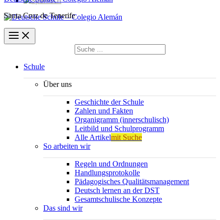
Santa Cruz de Tenerife
Suchen
nach:
Suchen
Schule
Über uns
Geschichte der Schule
Zahlen und Fakten
Organigramm (innerschulisch)
Leitbild und Schulprogramm
Alle Artikel
mit Suche
So arbeiten wir
Regeln und Ordnungen
Handlungsprotokolle
Pädagogisches Qualitätsmanagement
Deutsch lernen an der DST
Gesamtschulische Konzepte
Das sind wir