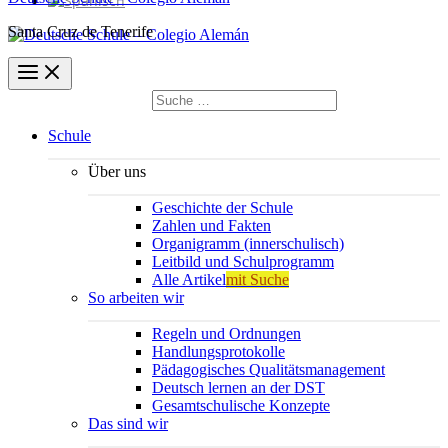
Santa Cruz de Tenerife
Suchen
nach:
Suchen
Schule
Über uns
Geschichte der Schule
Zahlen und Fakten
Organigramm (innerschulisch)
Leitbild und Schulprogramm
Alle Artikel
mit Suche
So arbeiten wir
Regeln und Ordnungen
Handlungsprotokolle
Pädagogisches Qualitätsmanagement
Deutsch lernen an der DST
Gesamtschulische Konzepte
Das sind wir