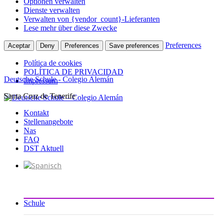
Optionen verwalten
Dienste verwalten
Verwalten von {vendor_count}-Lieferanten
Lese mehr über diese Zwecke
Preferences
Aceptar
Deny
Preferences
Save preferences
Política de cookies
POLÍTICA DE PRIVACIDAD
Deutsche Schule - Colegio Alemán
Impressum
Santa Cruz de Tenerife
Zum
Inhalt
Kontakt
springen
Stellenangebote
Nas
FAQ
DST Aktuell
Schule