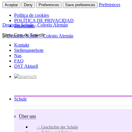
Preferences
Aceptar
Deny
Preferences
Save preferences
Política de cookies
POLÍTICA DE PRIVACIDAD
Deutsche Schule - Colegio Alemán
Impressum
Santa Cruz de Tenerife
Zum
Inhalt
Kontakt
springen
Stellenangebote
Nas
FAQ
DST Aktuell
Schule
Über uns
Geschichte der Schule