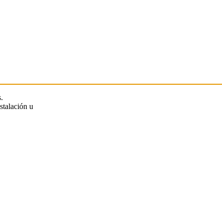
.
stalación u