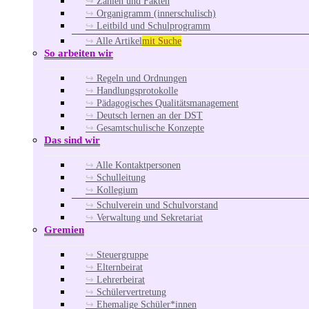
Zahlen und Fakten
Organigramm (innerschulisch)
Leitbild und Schulprogramm
Alle Artikel
mit Suche
So arbeiten wir
Regeln und Ordnungen
Handlungsprotokolle
Pädagogisches Qualitätsmanagement
Deutsch lernen an der DST
Gesamtschulische Konzepte
Das sind wir
Alle Kontaktpersonen
Schulleitung
Kollegium
Schulverein und Schulvorstand
Verwaltung und Sekretariat
Gremien
Steuergruppe
Elternbeirat
Lehrerbeirat
Schülervertretung
Ehemalige Schüler*innen