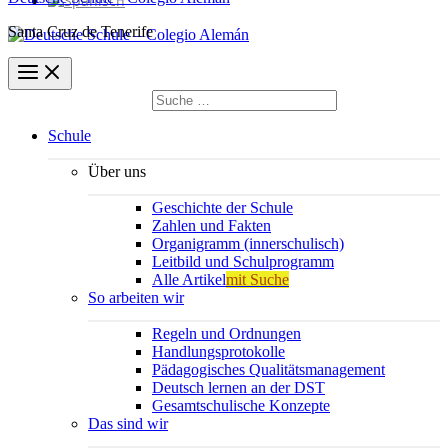
Santa Cruz de Tenerife
Suchen
nach:
Suchen
Schule
Über uns
Geschichte der Schule
Zahlen und Fakten
Organigramm (innerschulisch)
Leitbild und Schulprogramm
Alle Artikel
mit Suche
So arbeiten wir
Regeln und Ordnungen
Handlungsprotokolle
Pädagogisches Qualitätsmanagement
Deutsch lernen an der DST
Gesamtschulische Konzepte
Das sind wir