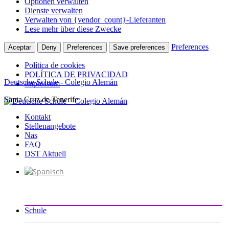
Optionen verwalten
Dienste verwalten
Verwalten von {vendor_count}-Lieferanten
Lese mehr über diese Zwecke
Preferences
Aceptar
Deny
Preferences
Save preferences
Política de cookies
POLÍTICA DE PRIVACIDAD
Deutsche Schule - Colegio Alemán
Impressum
Santa Cruz de Tenerife
Zum
Inhalt
Kontakt
springen
Stellenangebote
Nas
FAQ
DST Aktuell
Schule