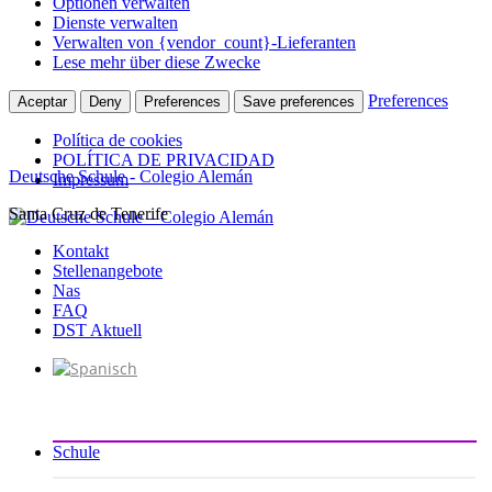
Optionen verwalten
Dienste verwalten
Verwalten von {vendor_count}-Lieferanten
Lese mehr über diese Zwecke
Preferences
Aceptar
Deny
Preferences
Save preferences
Política de cookies
POLÍTICA DE PRIVACIDAD
Deutsche Schule - Colegio Alemán
Impressum
Santa Cruz de Tenerife
Zum
Inhalt
Kontakt
springen
Stellenangebote
Nas
FAQ
DST Aktuell
Schule