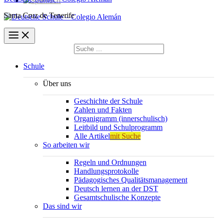
Santa Cruz de Tenerife
Suchen
nach:
Suchen
Schule
Über uns
Geschichte der Schule
Zahlen und Fakten
Organigramm (innerschulisch)
Leitbild und Schulprogramm
Alle Artikel
mit Suche
So arbeiten wir
Regeln und Ordnungen
Handlungsprotokolle
Pädagogisches Qualitätsmanagement
Deutsch lernen an der DST
Gesamtschulische Konzepte
Das sind wir