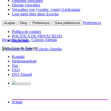
Optionen verwalten
Dienste verwalten
Verwalten von {vendor_count}-Lieferanten
Lese mehr über diese Zwecke
Preferences
Aceptar
Deny
Preferences
Save preferences
Política de cookies
POLÍTICA DE PRIVACIDAD
Deutsche Schule - Colegio Alemán
Impressum
Santa Cruz de Tenerife
Zum
Inhalt
Kontakt
springen
Stellenangebote
Nas
FAQ
DST Aktuell
Schule