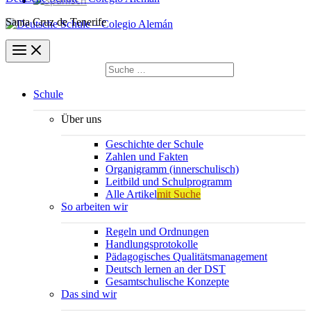
Santa Cruz de Tenerife
Suchen
nach:
Suchen
Schule
Über uns
Geschichte der Schule
Zahlen und Fakten
Organigramm (innerschulisch)
Leitbild und Schulprogramm
Alle Artikel
mit Suche
So arbeiten wir
Regeln und Ordnungen
Handlungsprotokolle
Pädagogisches Qualitätsmanagement
Deutsch lernen an der DST
Gesamtschulische Konzepte
Das sind wir