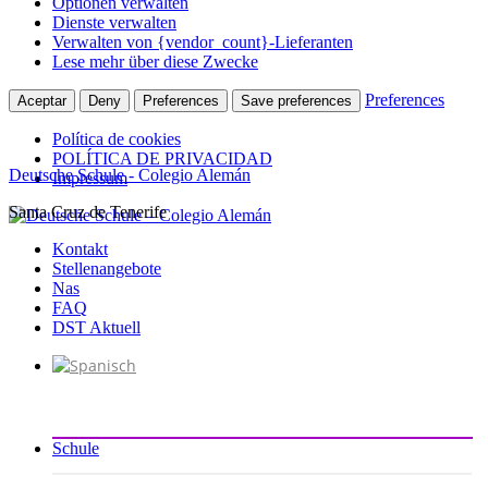
Optionen verwalten
Dienste verwalten
Verwalten von {vendor_count}-Lieferanten
Lese mehr über diese Zwecke
Preferences
Aceptar
Deny
Preferences
Save preferences
Política de cookies
POLÍTICA DE PRIVACIDAD
Deutsche Schule - Colegio Alemán
Impressum
Santa Cruz de Tenerife
Zum
Inhalt
Kontakt
springen
Stellenangebote
Nas
FAQ
DST Aktuell
Schule