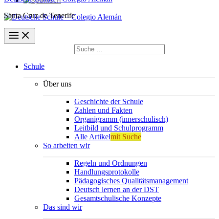
Santa Cruz de Tenerife
Suchen
nach:
Suchen
Schule
Über uns
Geschichte der Schule
Zahlen und Fakten
Organigramm (innerschulisch)
Leitbild und Schulprogramm
Alle Artikel
mit Suche
So arbeiten wir
Regeln und Ordnungen
Handlungsprotokolle
Pädagogisches Qualitätsmanagement
Deutsch lernen an der DST
Gesamtschulische Konzepte
Das sind wir