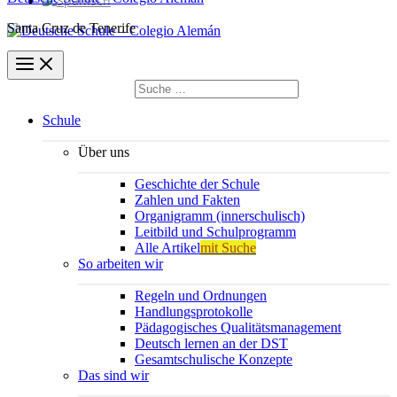
Santa Cruz de Tenerife
Suchen
nach:
Suchen
Schule
Über uns
Geschichte der Schule
Zahlen und Fakten
Organigramm (innerschulisch)
Leitbild und Schulprogramm
Alle Artikel
mit Suche
So arbeiten wir
Regeln und Ordnungen
Handlungsprotokolle
Pädagogisches Qualitätsmanagement
Deutsch lernen an der DST
Gesamtschulische Konzepte
Das sind wir