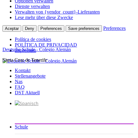
Optionen verwalten
Dienste verwalten
Verwalten von {vendor_count}-Lieferanten
Lese mehr über diese Zwecke
Preferences
Aceptar
Deny
Preferences
Save preferences
Política de cookies
POLÍTICA DE PRIVACIDAD
Deutsche Schule - Colegio Alemán
Impressum
Santa Cruz de Tenerife
Zum
Inhalt
Kontakt
springen
Stellenangebote
Nas
FAQ
DST Aktuell
Schule