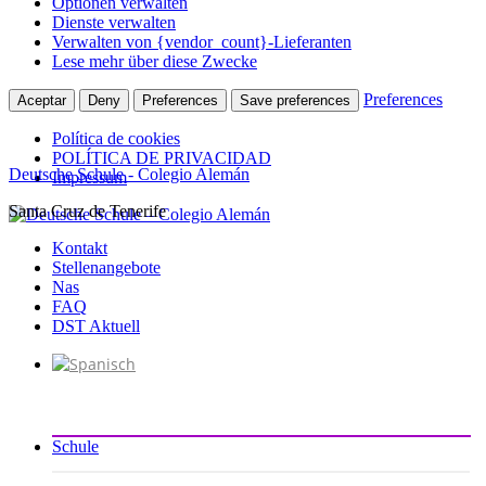
Optionen verwalten
Dienste verwalten
Verwalten von {vendor_count}-Lieferanten
Lese mehr über diese Zwecke
Preferences
Aceptar
Deny
Preferences
Save preferences
Política de cookies
POLÍTICA DE PRIVACIDAD
Deutsche Schule - Colegio Alemán
Impressum
Santa Cruz de Tenerife
Zum
Inhalt
Kontakt
springen
Stellenangebote
Nas
FAQ
DST Aktuell
Schule