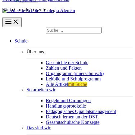
Santa Cruz de Tenerife
Suchen
nach:
Suchen
Schule
Über uns
Geschichte der Schule
Zahlen und Fakten
Organigramm (innerschulisch)
Leitbild und Schulprogramm
Alle Artikel
mit Suche
So arbeiten wir
Regeln und Ordnungen
Handlungsprotokolle
Pädagogisches Qualitätsmanagement
Deutsch lernen an der DST
Gesamtschulische Konzepte
Das sind wir