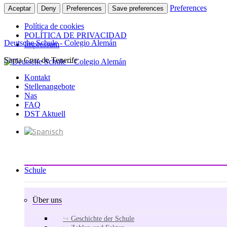
Preferences
Aceptar
Deny
Preferences
Save preferences
Política de cookies
POLÍTICA DE PRIVACIDAD
Deutsche Schule - Colegio Alemán
Impressum
Santa Cruz de Tenerife
Zum
Inhalt
Kontakt
springen
Stellenangebote
Nas
FAQ
DST Aktuell
Schule
Über uns
Geschichte der Schule