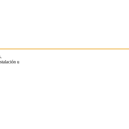
.
stalación u