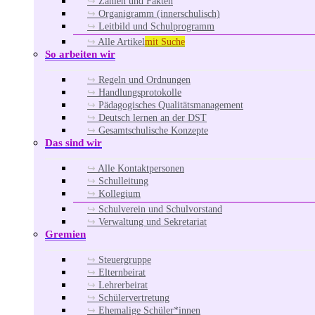
Zahlen und Fakten
Organigramm (innerschulisch)
Leitbild und Schulprogramm
Alle Artikel
mit Suche
So arbeiten wir
Regeln und Ordnungen
Handlungsprotokolle
Pädagogisches Qualitätsmanagement
Deutsch lernen an der DST
Gesamtschulische Konzepte
Das sind wir
Alle Kontaktpersonen
Schulleitung
Kollegium
Schulverein und Schulvorstand
Verwaltung und Sekretariat
Gremien
Steuergruppe
Elternbeirat
Lehrerbeirat
Schülervertretung
Ehemalige Schüler*innen