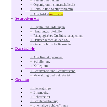
Zahlen und Fakten
Organigramm (innerschulisch)
Leitbild und Schulprogramm
Alle Artikel
mit Suche
So arbeiten wir
Regeln und Ordnungen
Handlungsprotokolle
Pädagogisches Qualitätsmanagement
Deutsch lernen an der DST
Gesamtschulische Konzepte
Das sind wir
Alle Kontaktpersonen
Schulleitung
Kollegium
Schulverein und Schulvorstand
Verwaltung und Sekretariat
Gremien
Steuergruppe
Elternbeirat
Lehrerbeirat
Schülervertretung
Ehemalige Schüler*innen