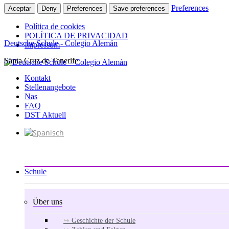
Preferences
Aceptar
Deny
Preferences
Save preferences
Política de cookies
POLÍTICA DE PRIVACIDAD
Deutsche Schule - Colegio Alemán
Impressum
Santa Cruz de Tenerife
Zum
Inhalt
Kontakt
springen
Stellenangebote
Nas
FAQ
DST Aktuell
Schule
Über uns
Geschichte der Schule