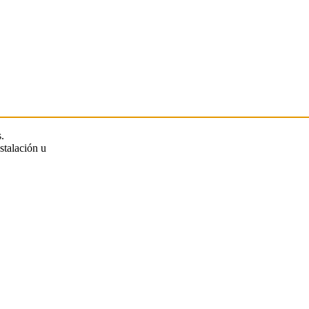
.
stalación u