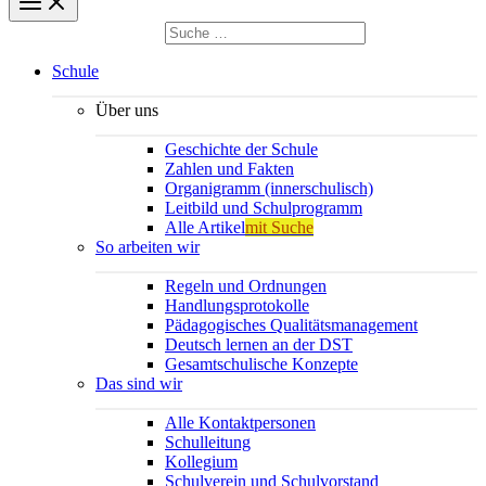
Suchen
nach:
Suchen
Schule
Über uns
Geschichte der Schule
Zahlen und Fakten
Organigramm (innerschulisch)
Leitbild und Schulprogramm
Alle Artikel
mit Suche
So arbeiten wir
Regeln und Ordnungen
Handlungsprotokolle
Pädagogisches Qualitätsmanagement
Deutsch lernen an der DST
Gesamtschulische Konzepte
Das sind wir
Alle Kontaktpersonen
Schulleitung
Kollegium
Schulverein und Schulvorstand