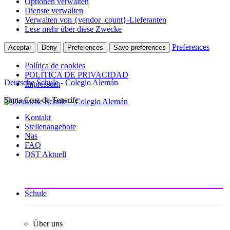
Optionen verwalten
Dienste verwalten
Verwalten von {vendor_count}-Lieferanten
Lese mehr über diese Zwecke
Preferences
Aceptar
Deny
Preferences
Save preferences
Política de cookies
POLÍTICA DE PRIVACIDAD
Deutsche Schule - Colegio Alemán
Impressum
Santa Cruz de Tenerife
Zum
Inhalt
Kontakt
springen
Stellenangebote
Nas
FAQ
DST Aktuell
Schule
Über uns