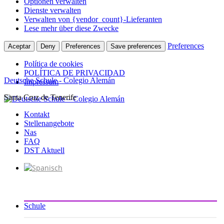
Optionen verwalten
Dienste verwalten
Verwalten von {vendor_count}-Lieferanten
Lese mehr über diese Zwecke
Preferences
Aceptar
Deny
Preferences
Save preferences
Política de cookies
POLÍTICA DE PRIVACIDAD
Deutsche Schule - Colegio Alemán
Impressum
Santa Cruz de Tenerife
Zum
Inhalt
Kontakt
springen
Stellenangebote
Nas
FAQ
DST Aktuell
Schule