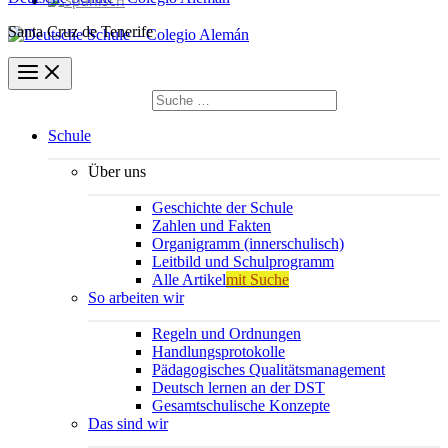
Santa Cruz de Tenerife
Suchen
nach:
Suchen
Schule
Über uns
Geschichte der Schule
Zahlen und Fakten
Organigramm (innerschulisch)
Leitbild und Schulprogramm
Alle Artikel
mit Suche
So arbeiten wir
Regeln und Ordnungen
Handlungsprotokolle
Pädagogisches Qualitätsmanagement
Deutsch lernen an der DST
Gesamtschulische Konzepte
Das sind wir