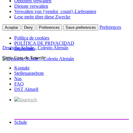
Optionen verwalten
Dienste verwalten
Verwalten von {vendor_count}-Lieferanten
Lese mehr über diese Zwecke
Preferences
Aceptar
Deny
Preferences
Save preferences
Política de cookies
POLÍTICA DE PRIVACIDAD
Deutsche Schule - Colegio Alemán
Impressum
Santa Cruz de Tenerife
Zum
Inhalt
Kontakt
springen
Stellenangebote
Nas
FAQ
DST Aktuell
Schule