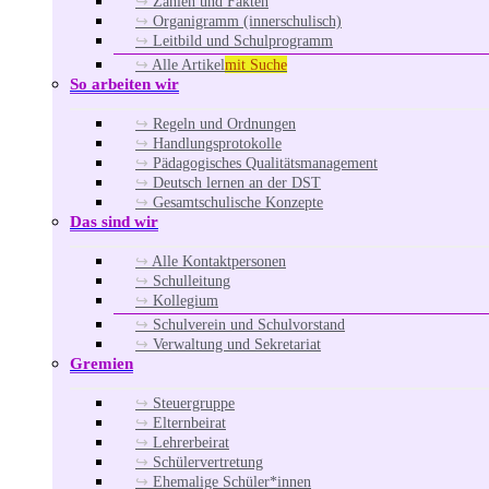
Zahlen und Fakten
Organigramm (innerschulisch)
Leitbild und Schulprogramm
Alle Artikel
mit Suche
So arbeiten wir
Regeln und Ordnungen
Handlungsprotokolle
Pädagogisches Qualitätsmanagement
Deutsch lernen an der DST
Gesamtschulische Konzepte
Das sind wir
Alle Kontaktpersonen
Schulleitung
Kollegium
Schulverein und Schulvorstand
Verwaltung und Sekretariat
Gremien
Steuergruppe
Elternbeirat
Lehrerbeirat
Schülervertretung
Ehemalige Schüler*innen