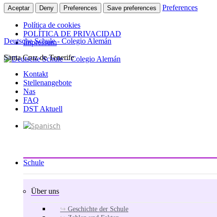
Preferences
Aceptar
Deny
Preferences
Save preferences
Política de cookies
POLÍTICA DE PRIVACIDAD
Deutsche Schule - Colegio Alemán
Impressum
Santa Cruz de Tenerife
Zum
Inhalt
Kontakt
springen
Stellenangebote
Nas
FAQ
DST Aktuell
Schule
Über uns
Geschichte der Schule