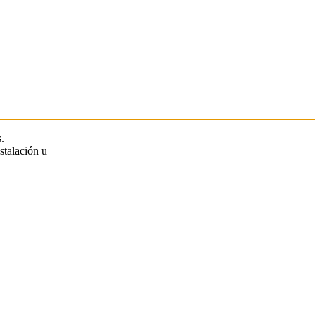
.
stalación u