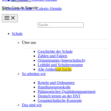
Santa Cruz de Tenerife
Suchen
nach:
Suchen
Schule
Über uns
Geschichte der Schule
Zahlen und Fakten
Organigramm (innerschulisch)
Leitbild und Schulprogramm
Alle Artikel
mit Suche
So arbeiten wir
Regeln und Ordnungen
Handlungsprotokolle
Pädagogisches Qualitätsmanagement
Deutsch lernen an der DST
Gesamtschulische Konzepte
Das sind wir