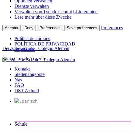
Optionen verwalten
Dienste verwalten
Verwalten von {vendor_count}-Lieferanten
Lese mehr über diese Zwecke
Preferences
Aceptar
Deny
Preferences
Save preferences
Política de cookies
POLÍTICA DE PRIVACIDAD
Deutsche Schule - Colegio Alemán
Impressum
Santa Cruz de Tenerife
Zum
Inhalt
Kontakt
springen
Stellenangebote
Nas
FAQ
DST Aktuell
Schule