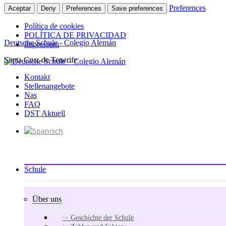
Preferences
Aceptar
Deny
Preferences
Save preferences
Política de cookies
POLÍTICA DE PRIVACIDAD
Deutsche Schule - Colegio Alemán
Impressum
Santa Cruz de Tenerife
Zum
Inhalt
Kontakt
springen
Stellenangebote
Nas
FAQ
DST Aktuell
Schule
Über uns
Geschichte der Schule