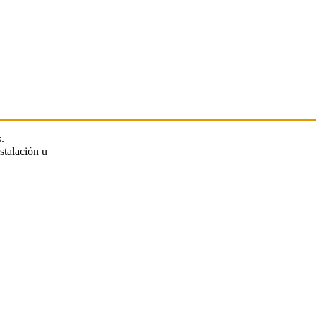
.
stalación u