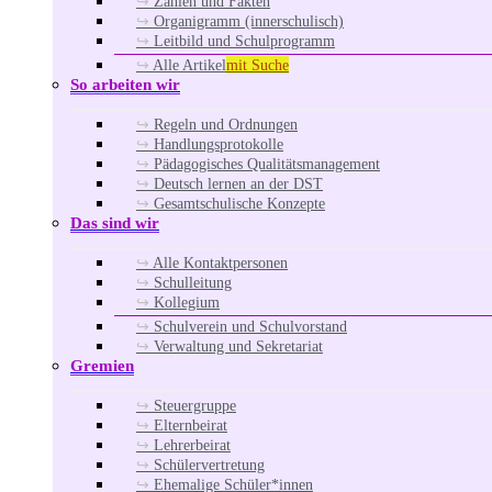
Zahlen und Fakten
Organigramm (innerschulisch)
Leitbild und Schulprogramm
Alle Artikel
mit Suche
So arbeiten wir
Regeln und Ordnungen
Handlungsprotokolle
Pädagogisches Qualitätsmanagement
Deutsch lernen an der DST
Gesamtschulische Konzepte
Das sind wir
Alle Kontaktpersonen
Schulleitung
Kollegium
Schulverein und Schulvorstand
Verwaltung und Sekretariat
Gremien
Steuergruppe
Elternbeirat
Lehrerbeirat
Schülervertretung
Ehemalige Schüler*innen