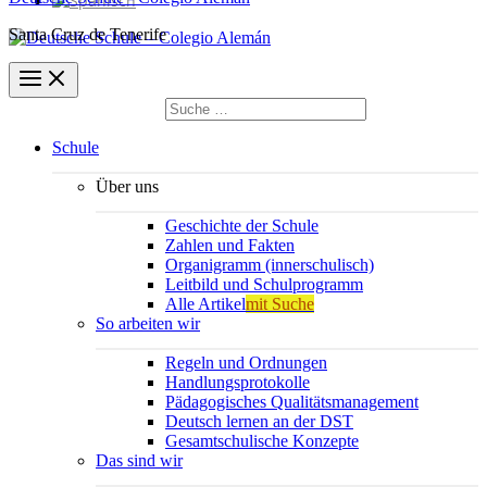
Santa Cruz de Tenerife
Suchen
nach:
Suchen
Schule
Über uns
Geschichte der Schule
Zahlen und Fakten
Organigramm (innerschulisch)
Leitbild und Schulprogramm
Alle Artikel
mit Suche
So arbeiten wir
Regeln und Ordnungen
Handlungsprotokolle
Pädagogisches Qualitätsmanagement
Deutsch lernen an der DST
Gesamtschulische Konzepte
Das sind wir