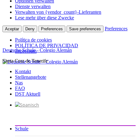
Optionen verwalten
Dienste verwalten
Verwalten von {vendor_count}-Lieferanten
Lese mehr über diese Zwecke
Preferences
Aceptar
Deny
Preferences
Save preferences
Política de cookies
POLÍTICA DE PRIVACIDAD
Deutsche Schule - Colegio Alemán
Impressum
Santa Cruz de Tenerife
Zum
Inhalt
Kontakt
springen
Stellenangebote
Nas
FAQ
DST Aktuell
Schule