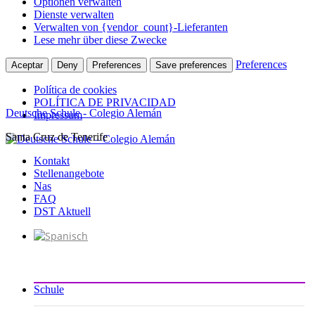
Optionen verwalten
Dienste verwalten
Verwalten von {vendor_count}-Lieferanten
Lese mehr über diese Zwecke
Preferences
Aceptar
Deny
Preferences
Save preferences
Política de cookies
POLÍTICA DE PRIVACIDAD
Deutsche Schule - Colegio Alemán
Impressum
Santa Cruz de Tenerife
Zum
Inhalt
Kontakt
springen
Stellenangebote
Nas
FAQ
DST Aktuell
Schule