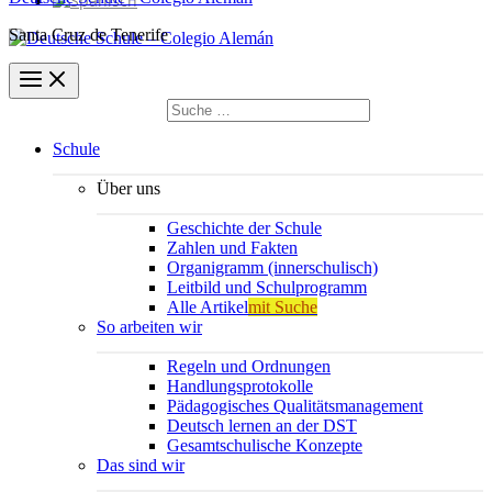
Santa Cruz de Tenerife
Suchen
nach:
Suchen
Schule
Über uns
Geschichte der Schule
Zahlen und Fakten
Organigramm (innerschulisch)
Leitbild und Schulprogramm
Alle Artikel
mit Suche
So arbeiten wir
Regeln und Ordnungen
Handlungsprotokolle
Pädagogisches Qualitätsmanagement
Deutsch lernen an der DST
Gesamtschulische Konzepte
Das sind wir