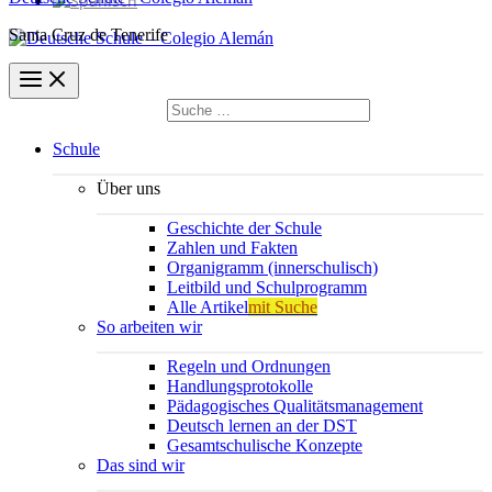
Santa Cruz de Tenerife
Suchen
nach:
Suchen
Schule
Über uns
Geschichte der Schule
Zahlen und Fakten
Organigramm (innerschulisch)
Leitbild und Schulprogramm
Alle Artikel
mit Suche
So arbeiten wir
Regeln und Ordnungen
Handlungsprotokolle
Pädagogisches Qualitätsmanagement
Deutsch lernen an der DST
Gesamtschulische Konzepte
Das sind wir