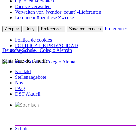
Optionen verwalten
Dienste verwalten
Verwalten von {vendor_count}-Lieferanten
Lese mehr über diese Zwecke
Preferences
Aceptar
Deny
Preferences
Save preferences
Política de cookies
POLÍTICA DE PRIVACIDAD
Deutsche Schule - Colegio Alemán
Impressum
Santa Cruz de Tenerife
Zum
Inhalt
Kontakt
springen
Stellenangebote
Nas
FAQ
DST Aktuell
Schule