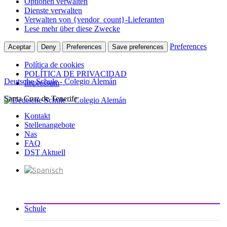
Optionen verwalten
Dienste verwalten
Verwalten von {vendor_count}-Lieferanten
Lese mehr über diese Zwecke
Preferences
Aceptar
Deny
Preferences
Save preferences
Política de cookies
POLÍTICA DE PRIVACIDAD
Deutsche Schule - Colegio Alemán
Impressum
Santa Cruz de Tenerife
Zum
Inhalt
Kontakt
springen
Stellenangebote
Nas
FAQ
DST Aktuell
Schule