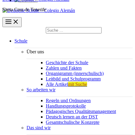
Santa Cruz de Tenerife
Suchen
nach:
Suchen
Schule
Über uns
Geschichte der Schule
Zahlen und Fakten
Organigramm (innerschulisch)
Leitbild und Schulprogramm
Alle Artikel
mit Suche
So arbeiten wir
Regeln und Ordnungen
Handlungsprotokolle
Pädagogisches Qualitätsmanagement
Deutsch lernen an der DST
Gesamtschulische Konzepte
Das sind wir