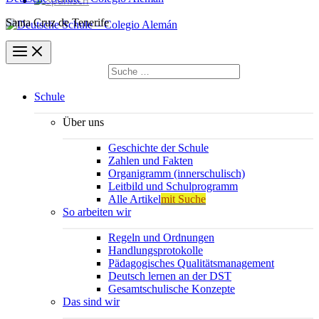
Santa Cruz de Tenerife
Suchen
nach:
Suchen
Schule
Über uns
Geschichte der Schule
Zahlen und Fakten
Organigramm (innerschulisch)
Leitbild und Schulprogramm
Alle Artikel
mit Suche
So arbeiten wir
Regeln und Ordnungen
Handlungsprotokolle
Pädagogisches Qualitätsmanagement
Deutsch lernen an der DST
Gesamtschulische Konzepte
Das sind wir