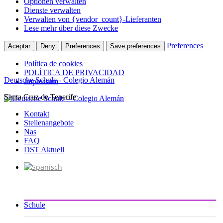
Optionen verwalten
Dienste verwalten
Verwalten von {vendor_count}-Lieferanten
Lese mehr über diese Zwecke
Preferences
Aceptar
Deny
Preferences
Save preferences
Política de cookies
POLÍTICA DE PRIVACIDAD
Deutsche Schule - Colegio Alemán
Impressum
Santa Cruz de Tenerife
Zum
Inhalt
Kontakt
springen
Stellenangebote
Nas
FAQ
DST Aktuell
Schule