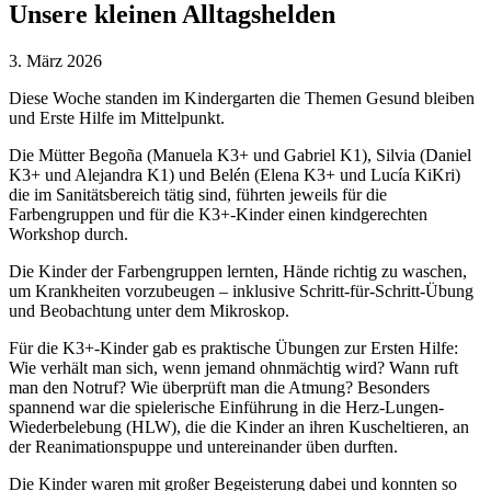
Unsere kleinen Alltagshelden
3. März 2026
Diese Woche standen im Kindergarten die Themen Gesund bleiben
und Erste Hilfe im Mittelpunkt.
Die Mütter Begoña (Manuela K3+ und Gabriel K1), Silvia (Daniel
K3+ und Alejandra K1) und Belén (Elena K3+ und Lucía KiKri)
die im Sanitätsbereich tätig sind, führten jeweils für die
Farbengruppen und für die K3+-Kinder einen kindgerechten
Workshop durch.
Die Kinder der Farbengruppen lernten, Hände richtig zu waschen,
um Krankheiten vorzubeugen – inklusive Schritt-für-Schritt-Übung
und Beobachtung unter dem Mikroskop.
Für die K3+-Kinder gab es praktische Übungen zur Ersten Hilfe:
Wie verhält man sich, wenn jemand ohnmächtig wird? Wann ruft
man den Notruf? Wie überprüft man die Atmung? Besonders
spannend war die spielerische Einführung in die Herz-Lungen-
Wiederbelebung (HLW), die die Kinder an ihren Kuscheltieren, an
der Reanimationspuppe und untereinander üben durften.
Die Kinder waren mit großer Begeisterung dabei und konnten so