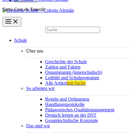
Santa Cruz de Tenerife
Suchen
nach:
Suchen
Schule
Über uns
Geschichte der Schule
Zahlen und Fakten
Organigramm (innerschulisch)
Leitbild und Schulprogramm
Alle Artikel
mit Suche
So arbeiten wir
Regeln und Ordnungen
Handlungsprotokolle
Pädagogisches Qualitätsmanagement
Deutsch lernen an der DST
Gesamtschulische Konzepte
Das sind wir