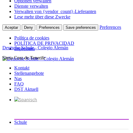
Optionen verwalten
Dienste verwalten
Verwalten von {vendor_count}-Lieferanten
Lese mehr über diese Zwecke
Preferences
Aceptar
Deny
Preferences
Save preferences
Política de cookies
POLÍTICA DE PRIVACIDAD
Deutsche Schule - Colegio Alemán
Impressum
Santa Cruz de Tenerife
Zum
Inhalt
Kontakt
springen
Stellenangebote
Nas
FAQ
DST Aktuell
Schule