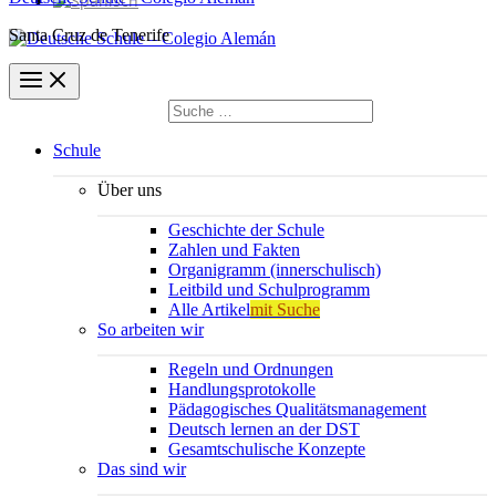
Santa Cruz de Tenerife
Suchen
nach:
Suchen
Schule
Über uns
Geschichte der Schule
Zahlen und Fakten
Organigramm (innerschulisch)
Leitbild und Schulprogramm
Alle Artikel
mit Suche
So arbeiten wir
Regeln und Ordnungen
Handlungsprotokolle
Pädagogisches Qualitätsmanagement
Deutsch lernen an der DST
Gesamtschulische Konzepte
Das sind wir