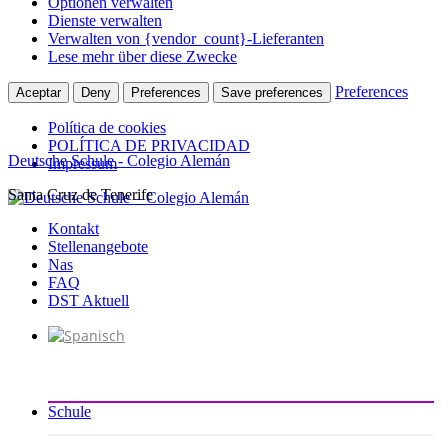
Optionen verwalten
Dienste verwalten
Verwalten von {vendor_count}-Lieferanten
Lese mehr über diese Zwecke
Preferences
Aceptar
Deny
Preferences
Save preferences
Política de cookies
POLÍTICA DE PRIVACIDAD
Deutsche Schule - Colegio Alemán
Impressum
Santa Cruz de Tenerife
Zum
Inhalt
Kontakt
springen
Stellenangebote
Nas
FAQ
DST Aktuell
Schule